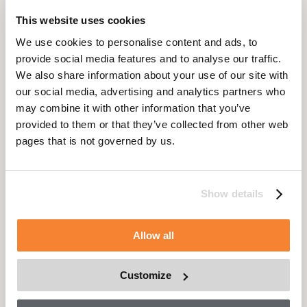
Programmes d’inspection de
Gamme complète de contrats de
This website uses cookies
routine pour garantir la sécurité et
service, de programmes
la conformité des équipements
d’entretien et de solutions de
We use cookies to personalise content and ads, to
réparation
provide social media features and to analyse our traffic.
We also share information about your use of our site with
our social media, advertising and analytics partners who
may combine it with other information that you’ve
provided to them or that they’ve collected from other web
Formation
Gestion des actifs
pages that is not governed by us.
Formation en classe et en ligne
La surveillance à distance, les
pour soutenir l’exploitation, la
solutions de service et les
maintenance et l’installation sûres
professionnels experts du service
des équipements
après-vente s’associent pour
Show details
fournir un cycle de vie complet de
l’équipement et des solutions
orientées client
Allow all
Customize
Pièces détachées
Solutions de remise à